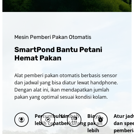
Mesin Pemberi Pakan Otomatis
SmartPond Bantu Petani
Hemat Pakan
Alat pemberi pakan otomatis berbasis sensor
dan jadwal yang bisa diatur lewat handphone.
Dengan alat ini, ikan mendapatkan jumlah
pakan yang optimal sesuai kondisi kolam.
Pertumbuhan
Limbah
Biaya
Atur ja
lebih cepat
berkurang
pakan
dan spe
lebih
pemberi