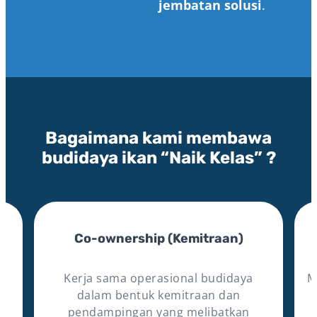
jembatan solusi
.
Bagaimana kami membawa
budidaya ikan “Naik Kelas” ?
Co-ownership (Kemitraan)
Kerja sama operasional budidaya
M
dalam bentuk kemitraan dan
pendampingan yang melibatkan