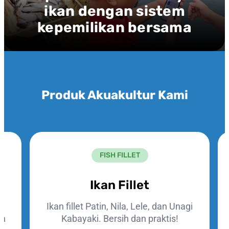
ikan dengan sistem
kepemilikan bersama
Produk Akuakultur Kami
FISH FILLET
Ikan Fillet
Ikan fillet Patin, Nila, Lele, dan Unagi
an
Kabayaki. Bersih dan praktis!