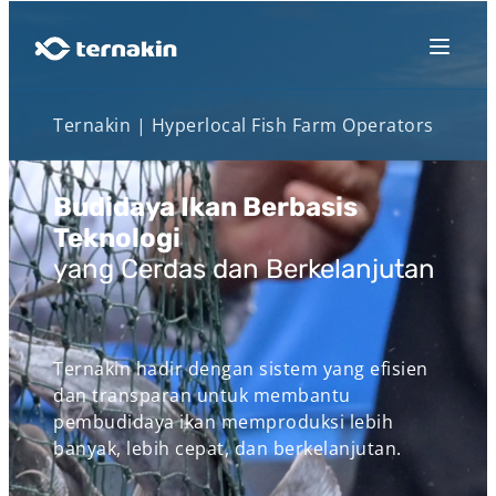
Ternakin | Hyperlocal Fish Farm Operators
Budidaya Ikan Berbasis
Teknologi
yang Cerdas dan Berkelanjutan
Ternakin hadir dengan sistem yang efisien
dan transparan untuk membantu
pembudidaya ikan memproduksi lebih
banyak, lebih cepat, dan berkelanjutan.