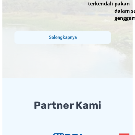
terkendali
pakan
dalam s
gengga
Selengkapnya
Partner Kami